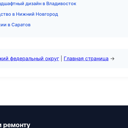
ндшафтный дизайн в Владивосток
дство в Нижний Новгород
сии в Саратов
ский федеральный округ
|
Главная страница
→
и ремонту