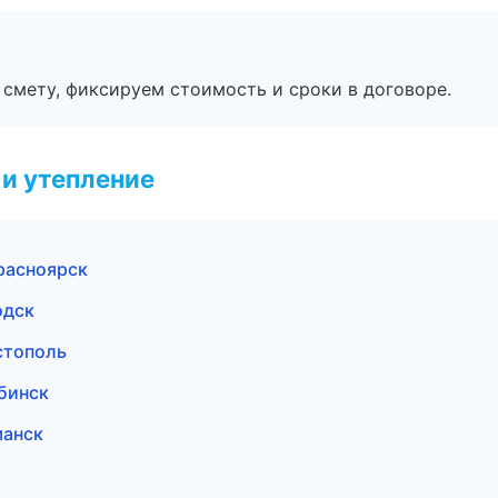
смету, фиксируем стоимость и сроки в договоре.
и утепление
расноярск
одск
стополь
бинск
манск