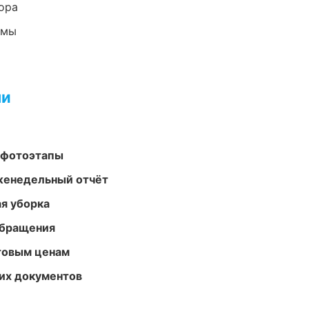
ора
емы
ми
 фотоэтапы
женедельный отчёт
ая уборка
обращения
птовым ценам
их документов