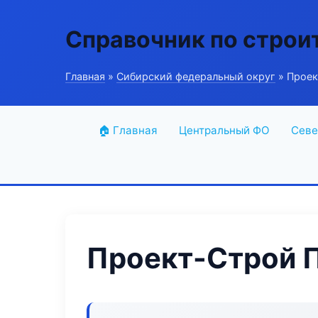
Справочник по строи
Главная
»
Сибирский федеральный округ
» Проек
🏠 Главная
Центральный ФО
Севе
Проект-Строй 