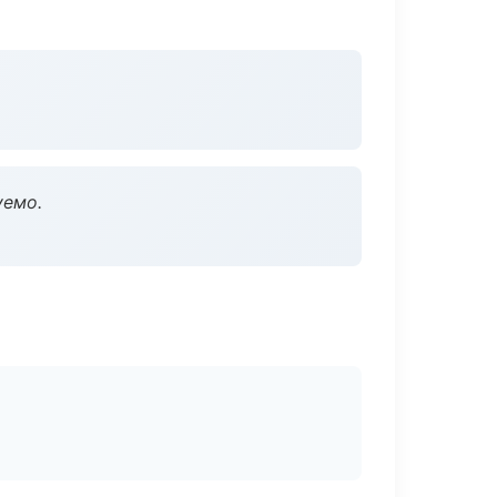
уемо.