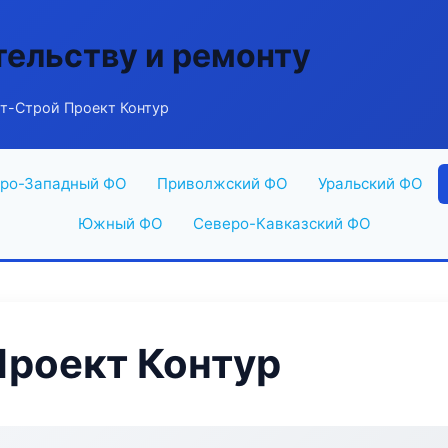
тельству и ремонту
т-Строй Проект Контур
ро-Западный ФО
Приволжский ФО
Уральский ФО
Южный ФО
Северо-Кавказский ФО
Проект Контур