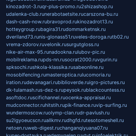
kinozadrot-3.ru
qr-plus-promo.ru
2shizashop.ru
udalenka-club.ru
nerabotaetsite.ru
carszona-bu.ru
dash-cash-now.ru
bravoprod.ru
kinozadrot13.ru
hotteygroup.ru
bagira31.ru
dommarketnsk.ru
dveriland73.ru
nis-glonass51.ru
veles-doroga.ru
tb02.ru
vrema-zdorov.ru
velonik.ru
surgutgloss.ru
nike-air-max-95.ru
nadookna.ru
lubov-pic.ru
mobilreklama.ru
pds-nn.ru
socrat2000.ru
vgurin.ru
spksochi.ru
shkola-klassika.ru
sabeonline.ru
mosoblfencing.ru
masteroptica.ru
lucomoria.ru
iration.ru
devanagari.ru
biblioverde.ru
igro-pictures.ru
dk-tulamash.ru
s-dez-s.ru
peysok.ru
blackcountess.ru
asoftdoc.ru
scifichannel.ru
ocenka-appraisal.ru
mudconnector.ru
hitstih.ru
pik-finance.ru
vip-surfing.ru
wundermoscow.ru
olymp-clan.ru
dr-pavlush.ru
su2lgyoeucscn.ru
allkmv.ru
dhgfd.ru
tesotomeshell.ru
netoen.ru
web-digest.ru
changanqiyuana07.ru
kuper-dostavka.ru
edemvgelen.ru
ytyt.ru
infoelektrik.ru