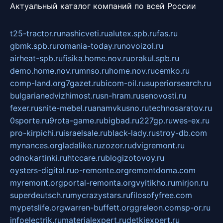
Актуальный каталог компаний по всей России
t25-tractor.ru
nashicveti.ru
alutex.spb.ru
fas.ru
gbmk.spb.ru
romania-today.ru
novoizol.ru
airheat-spb.ru
fisika.home.nov.ru
orakul.spb.ru
demo.home.nov.ru
mnso.ru
home.nov.ru
cemko.ru
comp-land.org
7gazet.ru
bicom-oil.ru
superiorsearch.ru
bulgarianedvizhimost.ru
sn-hram.ru
senovosti.ru
fexer.ru
snite-mebel.ru
anamvkusno.ru
technosaratov.ru
0sporte.ru
9rota-game.ru
bigbad.ru
227gp.ru
wes-ex.ru
pro-kirpichi.ru
israelsale.ru
black-lady.ru
stroy-db.com
mynances.org
ladalike.ru
zozor.ru
dvigremont.ru
odnokartinki.ru
htccare.ru
blogizotovoy.ru
oysters-digital.ru
o-remonte.org
remontdoma.com
myremont.org
portal-remonta.org
vyitikho.ru
mirjon.ru
superdeutsch.ru
mycrazystars.ru
filosofyfree.com
mypetslife.org
warren-buffett.org
greleon.com
sp-or.ru
infoelectrik.ru
materialexpert.ru
detkiexpert.ru