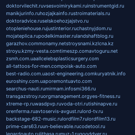
doktorvilechit.ru
vsesvoimirykami.ru
instrumentgid.ru
manikjurinfo.ru
hozjajkainfo.ru
stroimaterials.ru
doktoradvice.ru
selskoehozjajstvo.ru
otopleniehouse.ru
justinterior.ru
chastnyjdom.ru
mojateplica.ru
podelkimaster.ru
landshaftblog.ru
garazhov.com
monamy.net
stroysnami.kz
lcna.kz
stroyu.kz
my-vesta.com
timeszp.com
avtoguru.net
zsmh.com.ua
allcelebsplasticsurgery.com
all-tattoos-for-men.com
poisk-auto.com
best-radio.com.ua
ost-engineering.com
kuryatnik.info
euroshiny.com.ua
poremontuavto.com
searchus-nauti.ru
mirmam.info
smi366.ru
transgazstroy.ru
orgmanagement.org
yes-fitness.ru
xtreme-rp.ru
wasdpvp.ru
voda-otri.ru
tishinapve.ru
orenferma.ru
avtoservis-avgust.ru
lord-tv.ru
backstage-682-music.ru
lordfilm7.ru
lordfilm13.ru
prime-cars63.ru
un-believable.ru
codetool.ru
legardoauto.ru
lithasa.ru
muz-1.ru
gooddver.ru