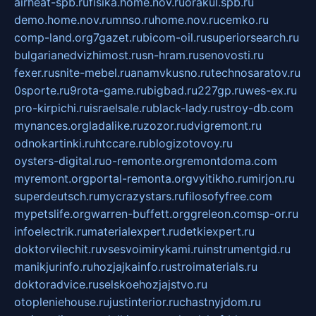
airheat-spb.ru
fisika.home.nov.ru
orakul.spb.ru
demo.home.nov.ru
mnso.ru
home.nov.ru
cemko.ru
comp-land.org
7gazet.ru
bicom-oil.ru
superiorsearch.ru
bulgarianedvizhimost.ru
sn-hram.ru
senovosti.ru
fexer.ru
snite-mebel.ru
anamvkusno.ru
technosaratov.ru
0sporte.ru
9rota-game.ru
bigbad.ru
227gp.ru
wes-ex.ru
pro-kirpichi.ru
israelsale.ru
black-lady.ru
stroy-db.com
mynances.org
ladalike.ru
zozor.ru
dvigremont.ru
odnokartinki.ru
htccare.ru
blogizotovoy.ru
oysters-digital.ru
o-remonte.org
remontdoma.com
myremont.org
portal-remonta.org
vyitikho.ru
mirjon.ru
superdeutsch.ru
mycrazystars.ru
filosofyfree.com
mypetslife.org
warren-buffett.org
greleon.com
sp-or.ru
infoelectrik.ru
materialexpert.ru
detkiexpert.ru
doktorvilechit.ru
vsesvoimirykami.ru
instrumentgid.ru
manikjurinfo.ru
hozjajkainfo.ru
stroimaterials.ru
doktoradvice.ru
selskoehozjajstvo.ru
otopleniehouse.ru
justinterior.ru
chastnyjdom.ru