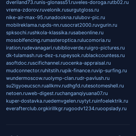
dveriland73.ru
nis-glonass51.ru
veles-doroga.ru
tb02.ru
vrema-zdorov.ru
velonik.ru
surgutgloss.ru
nike-air-max-95.ru
nadookna.ru
lubov-pic.ru
mobilreklama.ru
pds-nn.ru
socrat2000.ru
vgurin.ru
spksochi.ru
shkola-klassika.ru
sabeonline.ru
mosoblfencing.ru
masteroptica.ru
lucomoria.ru
iration.ru
devanagari.ru
biblioverde.ru
igro-pictures.ru
dk-tulamash.ru
s-dez-s.ru
peysok.ru
blackcountess.ru
asoftdoc.ru
scifichannel.ru
ocenka-appraisal.ru
mudconnector.ru
hitstih.ru
pik-finance.ru
vip-surfing.ru
wundermoscow.ru
olymp-clan.ru
dr-pavlush.ru
su2lgyoeucscn.ru
allkmv.ru
dhgfd.ru
tesotomeshell.ru
netoen.ru
web-digest.ru
changanqiyuana07.ru
kuper-dostavka.ru
edemvgelen.ru
ytyt.ru
infoelektrik.ru
everafterclub.org
kirillkgr.ru
goodv1234.ru
oopslady.ru