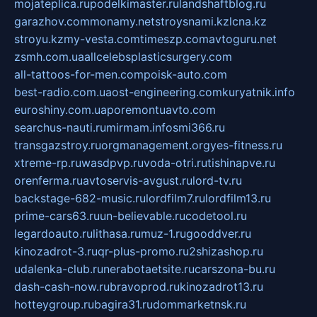
mojateplica.ru
podelkimaster.ru
landshaftblog.ru
garazhov.com
monamy.net
stroysnami.kz
lcna.kz
stroyu.kz
my-vesta.com
timeszp.com
avtoguru.net
zsmh.com.ua
allcelebsplasticsurgery.com
all-tattoos-for-men.com
poisk-auto.com
best-radio.com.ua
ost-engineering.com
kuryatnik.info
euroshiny.com.ua
poremontuavto.com
searchus-nauti.ru
mirmam.info
smi366.ru
transgazstroy.ru
orgmanagement.org
yes-fitness.ru
xtreme-rp.ru
wasdpvp.ru
voda-otri.ru
tishinapve.ru
orenferma.ru
avtoservis-avgust.ru
lord-tv.ru
backstage-682-music.ru
lordfilm7.ru
lordfilm13.ru
prime-cars63.ru
un-believable.ru
codetool.ru
legardoauto.ru
lithasa.ru
muz-1.ru
gooddver.ru
kinozadrot-3.ru
qr-plus-promo.ru
2shizashop.ru
udalenka-club.ru
nerabotaetsite.ru
carszona-bu.ru
dash-cash-now.ru
bravoprod.ru
kinozadrot13.ru
hotteygroup.ru
bagira31.ru
dommarketnsk.ru