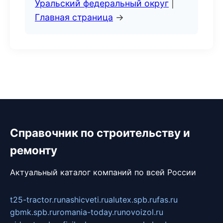
Уральский федеральный округ
|
Главная страница
→
Справочник по строительству и
ремонту
Актуальный каталог компаний по всей России
t25-tractor.ru
nashicveti.ru
alutex.spb.ru
fas.ru
gbmk.spb.ru
romania-today.ru
novoizol.ru