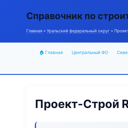
Справочник по строи
Главная
»
Уральский федеральный округ
» Проек
🏠 Главная
Центральный ФО
Севе
Проект-Строй R