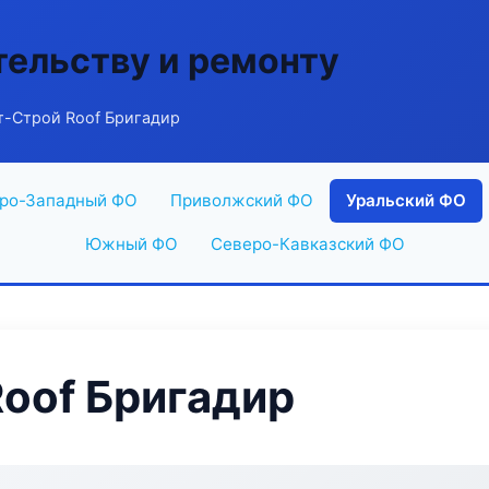
тельству и ремонту
т-Строй Roof Бригадир
ро-Западный ФО
Приволжский ФО
Уральский ФО
Южный ФО
Северо-Кавказский ФО
oof Бригадир