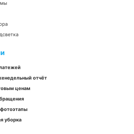
емы
ора
одсветка
ми
платежей
женедельный отчёт
птовым ценам
обращения
 фотоэтапы
ая уборка