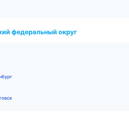
ский федеральный округ
нбург
товск