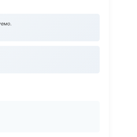
уемо.