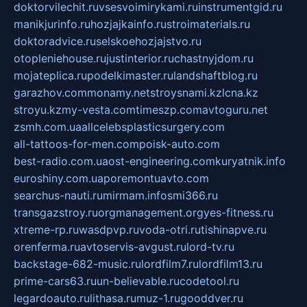
doktorvilechit.ru
vsesvoimirykami.ru
instrumentgid.ru
manikjurinfo.ru
hozjajkainfo.ru
stroimaterials.ru
doktoradvice.ru
selskoehozjajstvo.ru
otopleniehouse.ru
justinterior.ru
chastnyjdom.ru
mojateplica.ru
podelkimaster.ru
landshaftblog.ru
garazhov.com
monamy.net
stroysnami.kz
lcna.kz
stroyu.kz
my-vesta.com
timeszp.com
avtoguru.net
zsmh.com.ua
allcelebsplasticsurgery.com
all-tattoos-for-men.com
poisk-auto.com
best-radio.com.ua
ost-engineering.com
kuryatnik.info
euroshiny.com.ua
poremontuavto.com
searchus-nauti.ru
mirmam.info
smi366.ru
transgazstroy.ru
orgmanagement.org
yes-fitness.ru
xtreme-rp.ru
wasdpvp.ru
voda-otri.ru
tishinapve.ru
orenferma.ru
avtoservis-avgust.ru
lord-tv.ru
backstage-682-music.ru
lordfilm7.ru
lordfilm13.ru
prime-cars63.ru
un-believable.ru
codetool.ru
legardoauto.ru
lithasa.ru
muz-1.ru
gooddver.ru