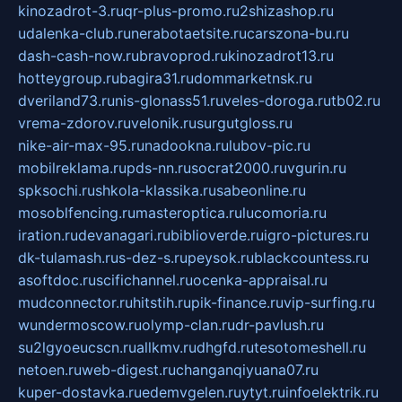
kinozadrot-3.ru
qr-plus-promo.ru
2shizashop.ru
udalenka-club.ru
nerabotaetsite.ru
carszona-bu.ru
dash-cash-now.ru
bravoprod.ru
kinozadrot13.ru
hotteygroup.ru
bagira31.ru
dommarketnsk.ru
dveriland73.ru
nis-glonass51.ru
veles-doroga.ru
tb02.ru
vrema-zdorov.ru
velonik.ru
surgutgloss.ru
nike-air-max-95.ru
nadookna.ru
lubov-pic.ru
mobilreklama.ru
pds-nn.ru
socrat2000.ru
vgurin.ru
spksochi.ru
shkola-klassika.ru
sabeonline.ru
mosoblfencing.ru
masteroptica.ru
lucomoria.ru
iration.ru
devanagari.ru
biblioverde.ru
igro-pictures.ru
dk-tulamash.ru
s-dez-s.ru
peysok.ru
blackcountess.ru
asoftdoc.ru
scifichannel.ru
ocenka-appraisal.ru
mudconnector.ru
hitstih.ru
pik-finance.ru
vip-surfing.ru
wundermoscow.ru
olymp-clan.ru
dr-pavlush.ru
su2lgyoeucscn.ru
allkmv.ru
dhgfd.ru
tesotomeshell.ru
netoen.ru
web-digest.ru
changanqiyuana07.ru
kuper-dostavka.ru
edemvgelen.ru
ytyt.ru
infoelektrik.ru