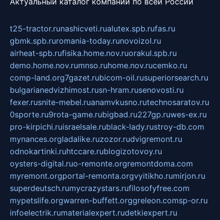
Актуальный каталог компаний по всей России
t25-tractor.ru
nashicveti.ru
alutex.spb.ru
fas.ru
gbmk.spb.ru
romania-today.ru
novoizol.ru
airheat-spb.ru
fisika.home.nov.ru
orakul.spb.ru
demo.home.nov.ru
mnso.ru
home.nov.ru
cemko.ru
comp-land.org
7gazet.ru
bicom-oil.ru
superiorsearch.ru
bulgarianedvizhimost.ru
sn-hram.ru
senovosti.ru
fexer.ru
snite-mebel.ru
anamvkusno.ru
technosaratov.ru
0sporte.ru
9rota-game.ru
bigbad.ru
227gp.ru
wes-ex.ru
pro-kirpichi.ru
israelsale.ru
black-lady.ru
stroy-db.com
mynances.org
ladalike.ru
zozor.ru
dvigremont.ru
odnokartinki.ru
htccare.ru
blogizotovoy.ru
oysters-digital.ru
o-remonte.org
remontdoma.com
myremont.org
portal-remonta.org
vyitikho.ru
mirjon.ru
superdeutsch.ru
mycrazystars.ru
filosofyfree.com
mypetslife.org
warren-buffett.org
greleon.com
sp-or.ru
infoelectrik.ru
materialexpert.ru
detkiexpert.ru