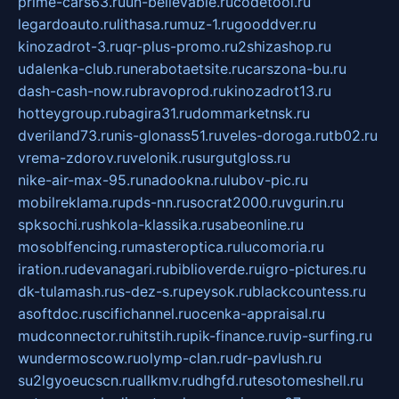
prime-cars63.ru
un-believable.ru
codetool.ru
legardoauto.ru
lithasa.ru
muz-1.ru
gooddver.ru
kinozadrot-3.ru
qr-plus-promo.ru
2shizashop.ru
udalenka-club.ru
nerabotaetsite.ru
carszona-bu.ru
dash-cash-now.ru
bravoprod.ru
kinozadrot13.ru
hotteygroup.ru
bagira31.ru
dommarketnsk.ru
dveriland73.ru
nis-glonass51.ru
veles-doroga.ru
tb02.ru
vrema-zdorov.ru
velonik.ru
surgutgloss.ru
nike-air-max-95.ru
nadookna.ru
lubov-pic.ru
mobilreklama.ru
pds-nn.ru
socrat2000.ru
vgurin.ru
spksochi.ru
shkola-klassika.ru
sabeonline.ru
mosoblfencing.ru
masteroptica.ru
lucomoria.ru
iration.ru
devanagari.ru
biblioverde.ru
igro-pictures.ru
dk-tulamash.ru
s-dez-s.ru
peysok.ru
blackcountess.ru
asoftdoc.ru
scifichannel.ru
ocenka-appraisal.ru
mudconnector.ru
hitstih.ru
pik-finance.ru
vip-surfing.ru
wundermoscow.ru
olymp-clan.ru
dr-pavlush.ru
su2lgyoeucscn.ru
allkmv.ru
dhgfd.ru
tesotomeshell.ru