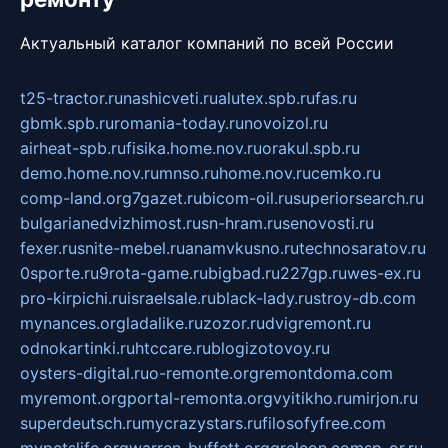
Актуальный каталог компаний по всей России
t25-tractor.ru
nashicveti.ru
alutex.spb.ru
fas.ru
gbmk.spb.ru
romania-today.ru
novoizol.ru
airheat-spb.ru
fisika.home.nov.ru
orakul.spb.ru
demo.home.nov.ru
mnso.ru
home.nov.ru
cemko.ru
comp-land.org
7gazet.ru
bicom-oil.ru
superiorsearch.ru
bulgarianedvizhimost.ru
sn-hram.ru
senovosti.ru
fexer.ru
snite-mebel.ru
anamvkusno.ru
technosaratov.ru
0sporte.ru
9rota-game.ru
bigbad.ru
227gp.ru
wes-ex.ru
pro-kirpichi.ru
israelsale.ru
black-lady.ru
stroy-db.com
mynances.org
ladalike.ru
zozor.ru
dvigremont.ru
odnokartinki.ru
htccare.ru
blogizotovoy.ru
oysters-digital.ru
o-remonte.org
remontdoma.com
myremont.org
portal-remonta.org
vyitikho.ru
mirjon.ru
superdeutsch.ru
mycrazystars.ru
filosofyfree.com