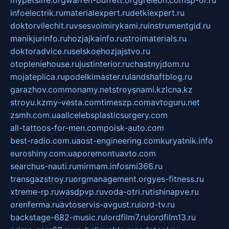
mypetslife.org
warren-buffett.org
greleon.com
sp-or.ru
infoelectrik.ru
materialexpert.ru
detkiexpert.ru
doktorvilechit.ru
vsesvoimirykami.ru
instrumentgid.ru
manikjurinfo.ru
hozjajkainfo.ru
stroimaterials.ru
doktoradvice.ru
selskoehozjajstvo.ru
otopleniehouse.ru
justinterior.ru
chastnyjdom.ru
mojateplica.ru
podelkimaster.ru
landshaftblog.ru
garazhov.com
monamy.net
stroysnami.kz
lcna.kz
stroyu.kz
my-vesta.com
timeszp.com
avtoguru.net
zsmh.com.ua
allcelebsplasticsurgery.com
all-tattoos-for-men.com
poisk-auto.com
best-radio.com.ua
ost-engineering.com
kuryatnik.info
euroshiny.com.ua
poremontuavto.com
searchus-nauti.ru
mirmam.info
smi366.ru
transgazstroy.ru
orgmanagement.org
yes-fitness.ru
xtreme-rp.ru
wasdpvp.ru
voda-otri.ru
tishinapve.ru
orenferma.ru
avtoservis-avgust.ru
lord-tv.ru
backstage-682-music.ru
lordfilm7.ru
lordfilm13.ru