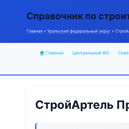
Справочник по строи
Главная
»
Уральский федеральный округ
» Строй
🏠 Главная
Центральный ФО
Севе
СтройАртель П