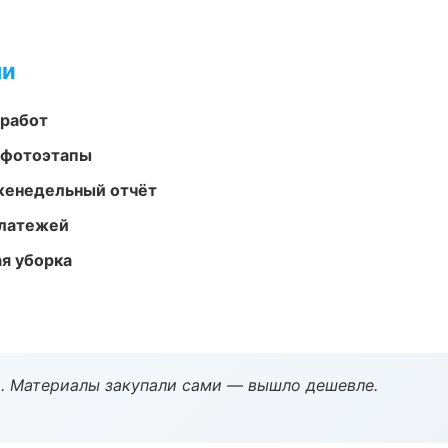
ми
 работ
 фотоэтапы
женедельный отчёт
платежей
ая уборка
. Материалы закупали сами — вышло дешевле.