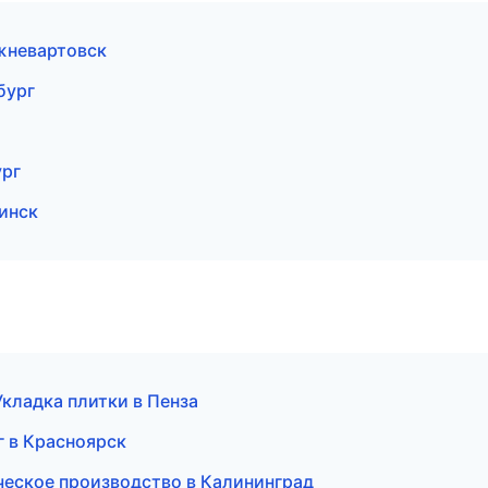
жневартовск
бург
ург
инск
кладка плитки в Пенза
г в Красноярск
ческое производство в Калининград