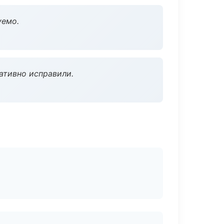
уемо.
ативно исправили.