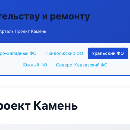
тельству и ремонту
Артель Проект Камень
ро-Западный ФО
Приволжский ФО
Уральский ФО
Южный ФО
Северо-Кавказский ФО
роект Камень