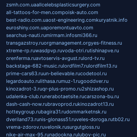
zsmh.com.ua
allcelebsplasticsurgery.com
all-tattoos-for-men.com
poisk-auto.com
best-radio.com.ua
ost-engineering.com
kuryatnik.info
euroshiny.com.ua
poremontuavto.com
searchus-nauti.ru
mirmam.info
smi366.ru
transgazstroy.ru
orgmanagement.org
yes-fitness.ru
xtreme-rp.ru
wasdpvp.ru
voda-otri.ru
tishinapve.ru
orenferma.ru
avtoservis-avgust.ru
lord-tv.ru
backstage-682-music.ru
lordfilm7.ru
lordfilm13.ru
prime-cars63.ru
un-believable.ru
codetool.ru
legardoauto.ru
lithasa.ru
muz-1.ru
gooddver.ru
kinozadrot-3.ru
qr-plus-promo.ru
2shizashop.ru
udalenka-club.ru
nerabotaetsite.ru
carszona-bu.ru
dash-cash-now.ru
bravoprod.ru
kinozadrot13.ru
hotteygroup.ru
bagira31.ru
dommarketnsk.ru
dveriland73.ru
nis-glonass51.ru
veles-doroga.ru
tb02.ru
vrema-zdorov.ru
velonik.ru
surgutgloss.ru
nike-air-max-95.ru
nadookna.ru
lubov-pic.ru