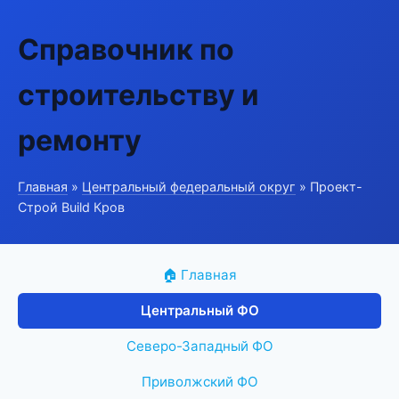
Справочник по
строительству и
ремонту
Главная
»
Центральный федеральный округ
» Проект-
Строй Build Кров
🏠 Главная
Центральный ФО
Северо-Западный ФО
Приволжский ФО