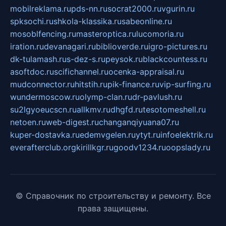
mobilreklama.ru
pds-nn.ru
socrat2000.ru
vgurin.ru
spksochi.ru
shkola-klassika.ru
sabeonline.ru
mosoblfencing.ru
masteroptica.ru
lucomoria.ru
iration.ru
devanagari.ru
biblioverde.ru
igro-pictures.ru
dk-tulamash.ru
s-dez-s.ru
peysok.ru
blackcountess.ru
asoftdoc.ru
scifichannel.ru
ocenka-appraisal.ru
mudconnector.ru
hitstih.ru
pik-finance.ru
vip-surfing.ru
wundermoscow.ru
olymp-clan.ru
dr-pavlush.ru
su2lgyoeucscn.ru
allkmv.ru
dhgfd.ru
tesotomeshell.ru
netoen.ru
web-digest.ru
changanqiyuana07.ru
kuper-dostavka.ru
edemvgelen.ru
ytyt.ru
infoelektrik.ru
everafterclub.org
kirillkgr.ru
goodv1234.ru
oopslady.ru
© Справочник по строительству и ремонту. Все
права защищены.