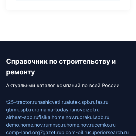
Справочник по строительству и
ремонту
Актуальный каталог компаний по всей России
t25-tractor.ru
nashicveti.ru
alutex.spb.ru
fas.ru
gbmk.spb.ru
romania-today.ru
novoizol.ru
airheat-spb.ru
fisika.home.nov.ru
orakul.spb.ru
demo.home.nov.ru
mnso.ru
home.nov.ru
cemko.ru
comp-land.org
7gazet.ru
bicom-oil.ru
superiorsearch.ru