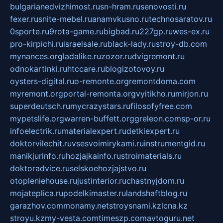
bulgarianedvizhimost.ru
sn-hram.ru
senovosti.ru
fexer.ru
snite-mebel.ru
anamvkusno.ru
technosaratov.ru
0sporte.ru
9rota-game.ru
bigbad.ru
227gp.ru
wes-ex.ru
pro-kirpichi.ru
israelsale.ru
black-lady.ru
stroy-db.com
mynances.org
ladalike.ru
zozor.ru
dvigremont.ru
odnokartinki.ru
htccare.ru
blogizotovoy.ru
oysters-digital.ru
o-remonte.org
remontdoma.com
myremont.org
portal-remonta.org
vyitikho.ru
mirjon.ru
superdeutsch.ru
mycrazystars.ru
filosofyfree.com
mypetslife.org
warren-buffett.org
greleon.com
sp-or.ru
infoelectrik.ru
materialexpert.ru
detkiexpert.ru
doktorvilechit.ru
vsesvoimirykami.ru
instrumentgid.ru
manikjurinfo.ru
hozjajkainfo.ru
stroimaterials.ru
doktoradvice.ru
selskoehozjajstvo.ru
otopleniehouse.ru
justinterior.ru
chastnyjdom.ru
mojateplica.ru
podelkimaster.ru
landshaftblog.ru
garazhov.com
monamy.net
stroysnami.kz
lcna.kz
stroyu.kz
my-vesta.com
timeszp.com
avtoguru.net