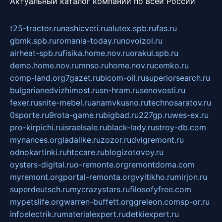
Актуальный каталог компаний по всей России
t25-tractor.ru
nashicveti.ru
alutex.spb.ru
fas.ru
gbmk.spb.ru
romania-today.ru
novoizol.ru
airheat-spb.ru
fisika.home.nov.ru
orakul.spb.ru
demo.home.nov.ru
mnso.ru
home.nov.ru
cemko.ru
comp-land.org
7gazet.ru
bicom-oil.ru
superiorsearch.ru
bulgarianedvizhimost.ru
sn-hram.ru
senovosti.ru
fexer.ru
snite-mebel.ru
anamvkusno.ru
technosaratov.ru
0sporte.ru
9rota-game.ru
bigbad.ru
227gp.ru
wes-ex.ru
pro-kirpichi.ru
israelsale.ru
black-lady.ru
stroy-db.com
mynances.org
ladalike.ru
zozor.ru
dvigremont.ru
odnokartinki.ru
htccare.ru
blogizotovoy.ru
oysters-digital.ru
o-remonte.org
remontdoma.com
myremont.org
portal-remonta.org
vyitikho.ru
mirjon.ru
superdeutsch.ru
mycrazystars.ru
filosofyfree.com
mypetslife.org
warren-buffett.org
greleon.com
sp-or.ru
infoelectrik.ru
materialexpert.ru
detkiexpert.ru