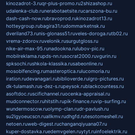
kinozadrot-3.ru
qr-plus-promo.ru
2shizashop.ru
udalenka-club.ru
nerabotaetsite.ru
carszona-bu.ru
dash-cash-now.ru
bravoprod.ru
kinozadrot13.ru
hotteygroup.ru
bagira31.ru
dommarketnsk.ru
dveriland73.ru
nis-glonass51.ru
veles-doroga.ru
tb02.ru
vrema-zdorov.ru
velonik.ru
surgutgloss.ru
nike-air-max-95.ru
nadookna.ru
lubov-pic.ru
mobilreklama.ru
pds-nn.ru
socrat2000.ru
vgurin.ru
spksochi.ru
shkola-klassika.ru
sabeonline.ru
mosoblfencing.ru
masteroptica.ru
lucomoria.ru
iration.ru
devanagari.ru
biblioverde.ru
igro-pictures.ru
dk-tulamash.ru
s-dez-s.ru
peysok.ru
blackcountess.ru
asoftdoc.ru
scifichannel.ru
ocenka-appraisal.ru
mudconnector.ru
hitstih.ru
pik-finance.ru
vip-surfing.ru
wundermoscow.ru
olymp-clan.ru
dr-pavlush.ru
su2lgyoeucscn.ru
allkmv.ru
dhgfd.ru
tesotomeshell.ru
netoen.ru
web-digest.ru
changanqiyuana07.ru
kuper-dostavka.ru
edemvgelen.ru
ytyt.ru
infoelektrik.ru