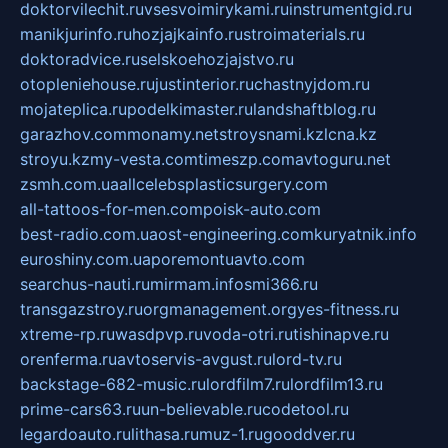
doktorvilechit.ru
vsesvoimirykami.ru
instrumentgid.ru
manikjurinfo.ru
hozjajkainfo.ru
stroimaterials.ru
doktoradvice.ru
selskoehozjajstvo.ru
otopleniehouse.ru
justinterior.ru
chastnyjdom.ru
mojateplica.ru
podelkimaster.ru
landshaftblog.ru
garazhov.com
monamy.net
stroysnami.kz
lcna.kz
stroyu.kz
my-vesta.com
timeszp.com
avtoguru.net
zsmh.com.ua
allcelebsplasticsurgery.com
all-tattoos-for-men.com
poisk-auto.com
best-radio.com.ua
ost-engineering.com
kuryatnik.info
euroshiny.com.ua
poremontuavto.com
searchus-nauti.ru
mirmam.info
smi366.ru
transgazstroy.ru
orgmanagement.org
yes-fitness.ru
xtreme-rp.ru
wasdpvp.ru
voda-otri.ru
tishinapve.ru
orenferma.ru
avtoservis-avgust.ru
lord-tv.ru
backstage-682-music.ru
lordfilm7.ru
lordfilm13.ru
prime-cars63.ru
un-believable.ru
codetool.ru
legardoauto.ru
lithasa.ru
muz-1.ru
gooddver.ru