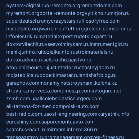
oysters-digital.ru
o-remonte.org
remontdoma.com
myremont.org
portal-remonta.org
vyitikho.ru
mirjon.ru
superdeutsch.ru
mycrazystars.ru
filosofyfree.com
mypetslife.org
warren-buffett.org
greleon.com
sp-or.ru
infoelectrik.ru
materialexpert.ru
detkiexpert.ru
doktorvilechit.ru
vsesvoimirykami.ru
instrumentgid.ru
manikjurinfo.ru
hozjajkainfo.ru
stroimaterials.ru
doktoradvice.ru
selskoehozjajstvo.ru
otopleniehouse.ru
justinterior.ru
chastnyjdom.ru
mojateplica.ru
podelkimaster.ru
landshaftblog.ru
garazhov.com
monamy.net
stroysnami.kz
lcna.kz
stroyu.kz
my-vesta.com
timeszp.com
avtoguru.net
zsmh.com.ua
allcelebsplasticsurgery.com
all-tattoos-for-men.com
poisk-auto.com
best-radio.com.ua
ost-engineering.com
kuryatnik.info
euroshiny.com.ua
poremontuavto.com
searchus-nauti.ru
mirmam.info
smi366.ru
transgazstroy.ru
orgmanagement.org
yes-fitness.ru