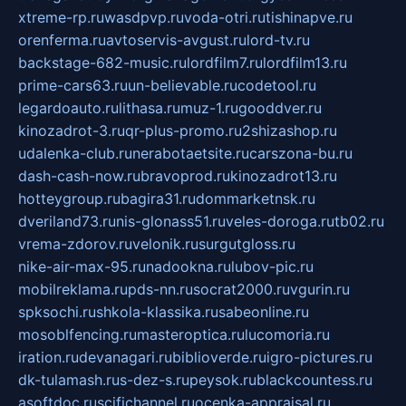
xtreme-rp.ru
wasdpvp.ru
voda-otri.ru
tishinapve.ru
orenferma.ru
avtoservis-avgust.ru
lord-tv.ru
backstage-682-music.ru
lordfilm7.ru
lordfilm13.ru
prime-cars63.ru
un-believable.ru
codetool.ru
legardoauto.ru
lithasa.ru
muz-1.ru
gooddver.ru
kinozadrot-3.ru
qr-plus-promo.ru
2shizashop.ru
udalenka-club.ru
nerabotaetsite.ru
carszona-bu.ru
dash-cash-now.ru
bravoprod.ru
kinozadrot13.ru
hotteygroup.ru
bagira31.ru
dommarketnsk.ru
dveriland73.ru
nis-glonass51.ru
veles-doroga.ru
tb02.ru
vrema-zdorov.ru
velonik.ru
surgutgloss.ru
nike-air-max-95.ru
nadookna.ru
lubov-pic.ru
mobilreklama.ru
pds-nn.ru
socrat2000.ru
vgurin.ru
spksochi.ru
shkola-klassika.ru
sabeonline.ru
mosoblfencing.ru
masteroptica.ru
lucomoria.ru
iration.ru
devanagari.ru
biblioverde.ru
igro-pictures.ru
dk-tulamash.ru
s-dez-s.ru
peysok.ru
blackcountess.ru
asoftdoc.ru
scifichannel.ru
ocenka-appraisal.ru