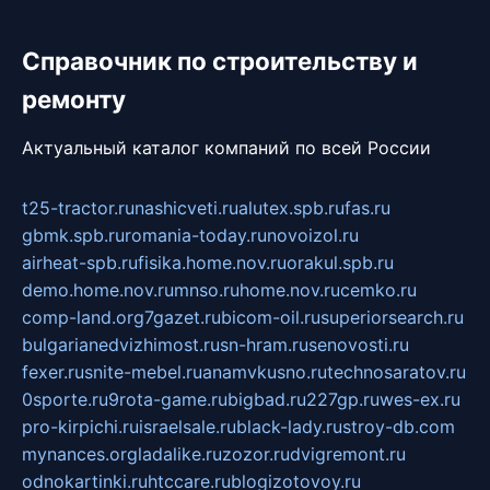
Справочник по строительству и
ремонту
Актуальный каталог компаний по всей России
t25-tractor.ru
nashicveti.ru
alutex.spb.ru
fas.ru
gbmk.spb.ru
romania-today.ru
novoizol.ru
airheat-spb.ru
fisika.home.nov.ru
orakul.spb.ru
demo.home.nov.ru
mnso.ru
home.nov.ru
cemko.ru
comp-land.org
7gazet.ru
bicom-oil.ru
superiorsearch.ru
bulgarianedvizhimost.ru
sn-hram.ru
senovosti.ru
fexer.ru
snite-mebel.ru
anamvkusno.ru
technosaratov.ru
0sporte.ru
9rota-game.ru
bigbad.ru
227gp.ru
wes-ex.ru
pro-kirpichi.ru
israelsale.ru
black-lady.ru
stroy-db.com
mynances.org
ladalike.ru
zozor.ru
dvigremont.ru
odnokartinki.ru
htccare.ru
blogizotovoy.ru