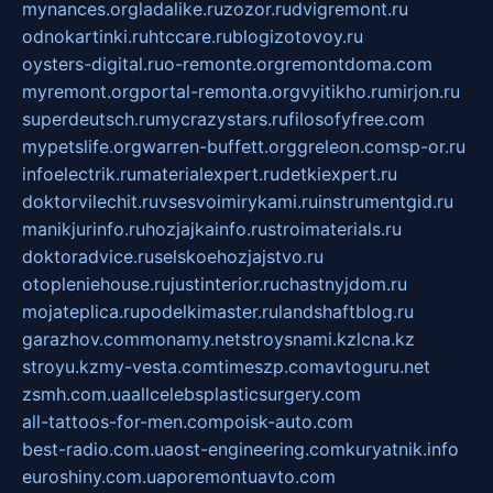
mynances.org
ladalike.ru
zozor.ru
dvigremont.ru
odnokartinki.ru
htccare.ru
blogizotovoy.ru
oysters-digital.ru
o-remonte.org
remontdoma.com
myremont.org
portal-remonta.org
vyitikho.ru
mirjon.ru
superdeutsch.ru
mycrazystars.ru
filosofyfree.com
mypetslife.org
warren-buffett.org
greleon.com
sp-or.ru
infoelectrik.ru
materialexpert.ru
detkiexpert.ru
doktorvilechit.ru
vsesvoimirykami.ru
instrumentgid.ru
manikjurinfo.ru
hozjajkainfo.ru
stroimaterials.ru
doktoradvice.ru
selskoehozjajstvo.ru
otopleniehouse.ru
justinterior.ru
chastnyjdom.ru
mojateplica.ru
podelkimaster.ru
landshaftblog.ru
garazhov.com
monamy.net
stroysnami.kz
lcna.kz
stroyu.kz
my-vesta.com
timeszp.com
avtoguru.net
zsmh.com.ua
allcelebsplasticsurgery.com
all-tattoos-for-men.com
poisk-auto.com
best-radio.com.ua
ost-engineering.com
kuryatnik.info
euroshiny.com.ua
poremontuavto.com