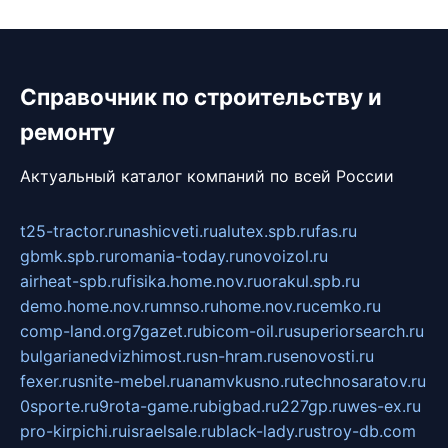
Справочник по строительству и
ремонту
Актуальный каталог компаний по всей России
t25-tractor.ru
nashicveti.ru
alutex.spb.ru
fas.ru
gbmk.spb.ru
romania-today.ru
novoizol.ru
airheat-spb.ru
fisika.home.nov.ru
orakul.spb.ru
demo.home.nov.ru
mnso.ru
home.nov.ru
cemko.ru
comp-land.org
7gazet.ru
bicom-oil.ru
superiorsearch.ru
bulgarianedvizhimost.ru
sn-hram.ru
senovosti.ru
fexer.ru
snite-mebel.ru
anamvkusno.ru
technosaratov.ru
0sporte.ru
9rota-game.ru
bigbad.ru
227gp.ru
wes-ex.ru
pro-kirpichi.ru
israelsale.ru
black-lady.ru
stroy-db.com