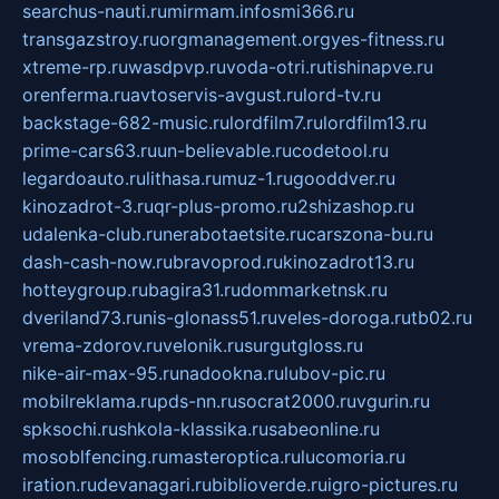
searchus-nauti.ru
mirmam.info
smi366.ru
transgazstroy.ru
orgmanagement.org
yes-fitness.ru
xtreme-rp.ru
wasdpvp.ru
voda-otri.ru
tishinapve.ru
orenferma.ru
avtoservis-avgust.ru
lord-tv.ru
backstage-682-music.ru
lordfilm7.ru
lordfilm13.ru
prime-cars63.ru
un-believable.ru
codetool.ru
legardoauto.ru
lithasa.ru
muz-1.ru
gooddver.ru
kinozadrot-3.ru
qr-plus-promo.ru
2shizashop.ru
udalenka-club.ru
nerabotaetsite.ru
carszona-bu.ru
dash-cash-now.ru
bravoprod.ru
kinozadrot13.ru
hotteygroup.ru
bagira31.ru
dommarketnsk.ru
dveriland73.ru
nis-glonass51.ru
veles-doroga.ru
tb02.ru
vrema-zdorov.ru
velonik.ru
surgutgloss.ru
nike-air-max-95.ru
nadookna.ru
lubov-pic.ru
mobilreklama.ru
pds-nn.ru
socrat2000.ru
vgurin.ru
spksochi.ru
shkola-klassika.ru
sabeonline.ru
mosoblfencing.ru
masteroptica.ru
lucomoria.ru
iration.ru
devanagari.ru
biblioverde.ru
igro-pictures.ru