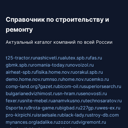
Справочник по строительству и
ремонту
Актуальный каталог компаний по всей России
t25-tractor.ru
nashicveti.ru
alutex.spb.ru
fas.ru
gbmk.spb.ru
romania-today.ru
novoizol.ru
airheat-spb.ru
fisika.home.nov.ru
orakul.spb.ru
demo.home.nov.ru
mnso.ru
home.nov.ru
cemko.ru
comp-land.org
7gazet.ru
bicom-oil.ru
superiorsearch.ru
bulgarianedvizhimost.ru
sn-hram.ru
senovosti.ru
fexer.ru
snite-mebel.ru
anamvkusno.ru
technosaratov.ru
0sporte.ru
9rota-game.ru
bigbad.ru
227gp.ru
wes-ex.ru
pro-kirpichi.ru
israelsale.ru
black-lady.ru
stroy-db.com
mynances.org
ladalike.ru
zozor.ru
dvigremont.ru