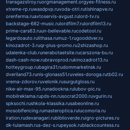
transgazstroy.ru
orgmanagement.org
yes-fitness.ru
xtreme-rp.ru
wasdpvp.ru
voda-otri.ru
tishinapve.ru
orenferma.ru
avtoservis-avgust.ru
lord-tv.ru
backstage-682-music.ru
lordfilm7.ru
lordfilm13.ru
prime-cars63.ru
un-believable.ru
codetool.ru
legardoauto.ru
lithasa.ru
muz-1.ru
gooddver.ru
kinozadrot-3.ru
qr-plus-promo.ru
2shizashop.ru
udalenka-club.ru
nerabotaetsite.ru
carszona-bu.ru
dash-cash-now.ru
bravoprod.ru
kinozadrot13.ru
hotteygroup.ru
bagira31.ru
dommarketnsk.ru
dveriland73.ru
nis-glonass51.ru
veles-doroga.ru
tb02.ru
vrema-zdorov.ru
velonik.ru
surgutgloss.ru
nike-air-max-95.ru
nadookna.ru
lubov-pic.ru
mobilreklama.ru
pds-nn.ru
socrat2000.ru
vgurin.ru
spksochi.ru
shkola-klassika.ru
sabeonline.ru
mosoblfencing.ru
masteroptica.ru
lucomoria.ru
iration.ru
devanagari.ru
biblioverde.ru
igro-pictures.ru
dk-tulamash.ru
s-dez-s.ru
peysok.ru
blackcountess.ru