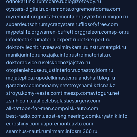
odnokartinki.ru
htccare.ru
blogizotovoy.ru
oysters-digital.ru
o-remonte.org
remontdoma.com
myremont.org
portal-remonta.org
vyitikho.ru
mirjon.ru
superdeutsch.ru
mycrazystars.ru
filosofyfree.com
mypetslife.org
warren-buffett.org
greleon.com
sp-or.ru
infoelectrik.ru
materialexpert.ru
detkiexpert.ru
doktorvilechit.ru
vsesvoimirykami.ru
instrumentgid.ru
manikjurinfo.ru
hozjajkainfo.ru
stroimaterials.ru
doktoradvice.ru
selskoehozjajstvo.ru
otopleniehouse.ru
justinterior.ru
chastnyjdom.ru
mojateplica.ru
podelkimaster.ru
landshaftblog.ru
garazhov.com
monamy.net
stroysnami.kz
lcna.kz
stroyu.kz
my-vesta.com
timeszp.com
avtoguru.net
zsmh.com.ua
allcelebsplasticsurgery.com
all-tattoos-for-men.com
poisk-auto.com
best-radio.com.ua
ost-engineering.com
kuryatnik.info
euroshiny.com.ua
poremontuavto.com
searchus-nauti.ru
mirmam.info
smi366.ru