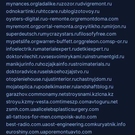
mynances.org
ladalike.ru
zozor.ru
dvigremont.ru
odnokartinki.ru
htccare.ru
blogizotovoy.ru
oysters-digital.ru
o-remonte.org
remontdoma.com
myremont.org
portal-remonta.org
vyitikho.ru
mirjon.ru
superdeutsch.ru
mycrazystars.ru
filosofyfree.com
mypetslife.org
warren-buffett.org
greleon.com
sp-or.ru
infoelectrik.ru
materialexpert.ru
detkiexpert.ru
doktorvilechit.ru
vsesvoimirykami.ru
instrumentgid.ru
manikjurinfo.ru
hozjajkainfo.ru
stroimaterials.ru
doktoradvice.ru
selskoehozjajstvo.ru
otopleniehouse.ru
justinterior.ru
chastnyjdom.ru
mojateplica.ru
podelkimaster.ru
landshaftblog.ru
garazhov.com
monamy.net
stroysnami.kz
lcna.kz
stroyu.kz
my-vesta.com
timeszp.com
avtoguru.net
zsmh.com.ua
allcelebsplasticsurgery.com
all-tattoos-for-men.com
poisk-auto.com
best-radio.com.ua
ost-engineering.com
kuryatnik.info
euroshiny.com.ua
poremontuavto.com