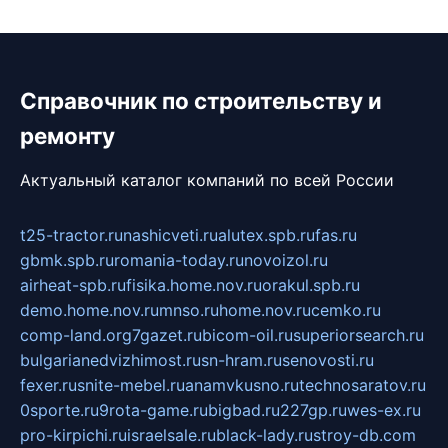
Справочник по строительству и
ремонту
Актуальный каталог компаний по всей России
t25-tractor.ru
nashicveti.ru
alutex.spb.ru
fas.ru
gbmk.spb.ru
romania-today.ru
novoizol.ru
airheat-spb.ru
fisika.home.nov.ru
orakul.spb.ru
demo.home.nov.ru
mnso.ru
home.nov.ru
cemko.ru
comp-land.org
7gazet.ru
bicom-oil.ru
superiorsearch.ru
bulgarianedvizhimost.ru
sn-hram.ru
senovosti.ru
fexer.ru
snite-mebel.ru
anamvkusno.ru
technosaratov.ru
0sporte.ru
9rota-game.ru
bigbad.ru
227gp.ru
wes-ex.ru
pro-kirpichi.ru
israelsale.ru
black-lady.ru
stroy-db.com